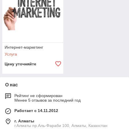
ниже, чем в обычном магазине за счет экономии на
издержках.
Продвижение
(Promotion) — комплекс мер по продвижению
бренда или продукта в сети. Включает в себя огромный
арсенал инструментов (поисковое продвижение,
контекстная реклама, баннерная реклама, e-mail
маркетинг,
аффилиативный маркетинг
,
вирусный
маркетинг
,
скрытый маркетинг
, интерактивная реклама,
работа с блогами и т. д.).
Интернет-маркетинг
Услуга
Место продаж (Place) — точка продаж, для интернет-
маркетинга точка взаимодействия при решении о покупке
Цену уточняйте
(например сайт, лэндинг, рекламное объявление, группа в
соц.сети, и т.д). Огромную роль играет правильно
выбранная точка общения с целевой аудиторией и
удобство коммуникации с продавцом. Часто именно этот
О нас
аспект не позволяет компании хорошо продавать даже при
наличии конкурентного предложения.
Рейтинг не сформирован
Менее 5 отзывов за последний год
Работает с 14.11.2012
г. Алматы
г.Алматы пр.Аль-Фараби 100, Алматы, Казахстан