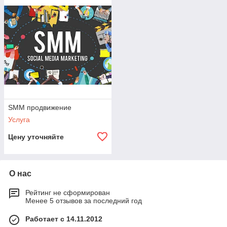
SMM продвижение
Продумаем стратегию, составим план раскрутки страницы
и обеспечим постоянный поток клиентов, это привлечение
новых подписчиков и рост популярности за счет охвата
целевой аудитории.
SMM продвижение
Повышение узнаваемости бренда, правильная подача
рекламы, комплексные услуги увеличения просмотров,
Услуга
лайков и подписчиков!
Цену уточняйте
О нас
Рейтинг не сформирован
Менее 5 отзывов за последний год
Работает с 14.11.2012