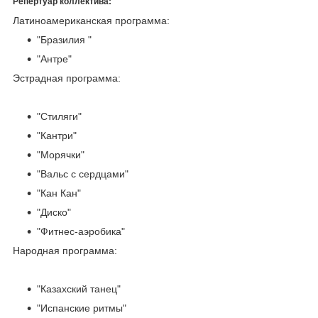
Репертуар коллектива:
Латиноамериканская программа:
"Бразилия "
"Антре"
Эстрадная программа:
"Стиляги"
"Кантри"
"Морячки"
"Вальс с сердцами"
"Кан Кан"
"Диско"
"Фитнес-аэробика"
Народная программа:
"Казахский танец"
"Испанские ритмы"