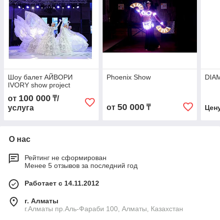
Шоу балет АЙВОРИ
Phoenix Show
DIA
IVORY show project
100 000
от
₸/
50 000
от
₸
услуга
Цен
О нас
Рейтинг не сформирован
Менее 5 отзывов за последний год
Работает с 14.11.2012
г. Алматы
г.Алматы пр.Аль-Фараби 100, Алматы, Казахстан