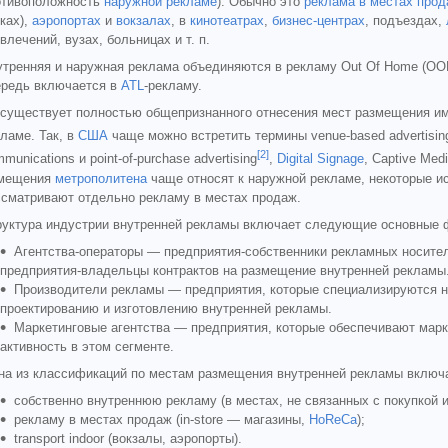
отивоположность
наружной рекламе
). Обычно это
реклама в местах про
ках),
аэропортах
и
вокзалах
, в
кинотеатрах
,
бизнес-центрах
, подъездах,
влечений, вузах, больницах и т. п.
утренняя и наружная реклама объединяются в рекламу Out Of Home (OOH
ередь включается в
ATL
-рекламу.
 существует полностью общепризнанного отнесения мест размещения им
ламе. Так, в
США
чаще можно встретить термины venue-based advertisin
[2]
munications и point-of-purchase advertising
,
Digital Signage
, Captive Medi
мещения
метрополитена
чаще относят к наружной рекламе, некоторые и
ссматривают отдельно рекламу в местах продаж.
руктура индустрии внутренней рекламы включает следующие основные 
Агентства-операторы — предприятия-собственники рекламных носител
предприятия-владельцы контрактов на размещение внутренней рекламы
Производители рекламы — предприятия, которые специализируются н
проектированию и изготовлению внутренней рекламы.
Маркетинговые агентства — предприятия, которые обеспечивают мар
активность в этом сегменте.
на из классификаций по местам размещения внутренней рекламы включ
собственно внутреннюю рекламу (в местах, не связанных с покупкой и
рекламу в местах продаж (in-store — магазины,
HoReCa
);
transport indoor (вокзалы, аэропорты).