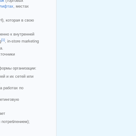
даж
(торговых
лифтах
, местах
), которая в свою
енно к внутренней
[1]
g
, in-store marketing
a.
сточники
формы организации:
ей и их сетей или
.
а работах по
кетинговую
ает
 потреблением);