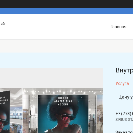
вый
Главная
Внут
Услуга
Цену 
+7 (778)
SIRIUS S
Заказ т