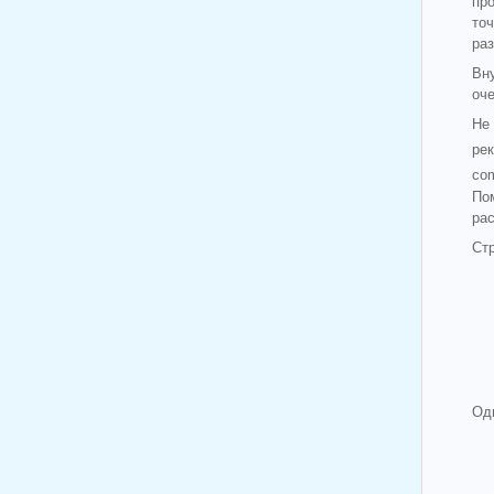
пр
точ
раз
Вн
оч
Не
рек
com
По
ра
Ст
Од