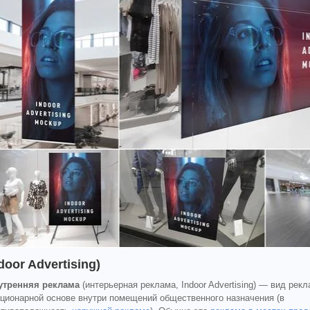
door Advertising)
утренняя реклама
(интерьерная реклама, Indoor Advertising) — вид ре
ационарной основе внутри помещений общественного назначения (в