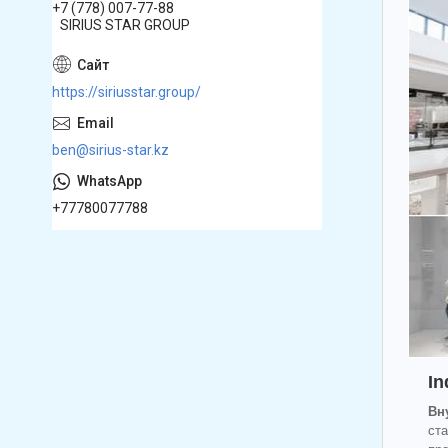
+7 (778) 007-77-88
SIRIUS STAR GROUP
https://siriusstar.group/
ben@sirius-star.kz
+77780077788
In
Вн
ст