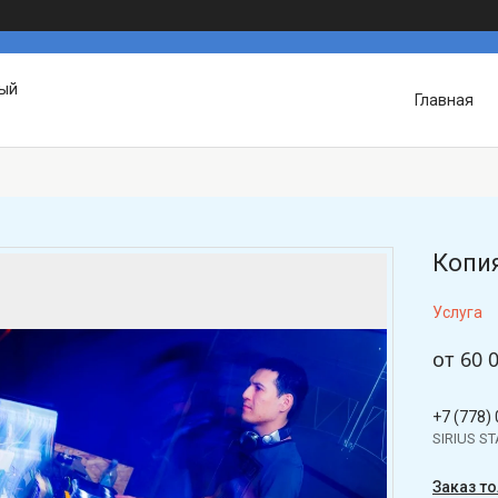
вый
Главная
Копия
Услуга
от
60 
+7 (778)
SIRIUS S
Заказ т