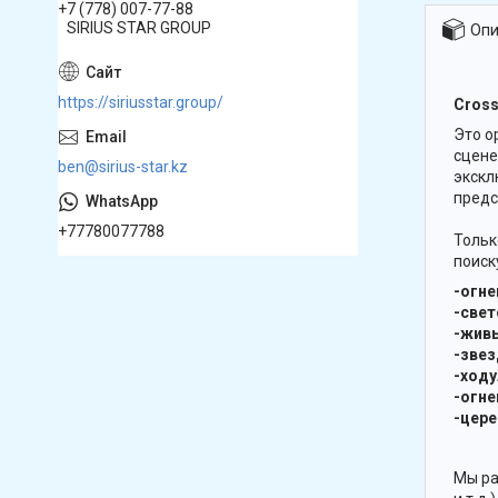
+7 (778) 007-77-88
SIRIUS STAR GROUP
Опи
https://siriusstar.group/
Cross
Это о
сцене
ben@sirius-star.kz
экскл
предс
+77780077788
Тольк
поиск
-огн
-све
-жив
-зве
-ход
-огне
-цер
Мы ра