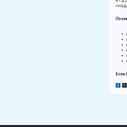
и т.д
госуд
Поче
Если 