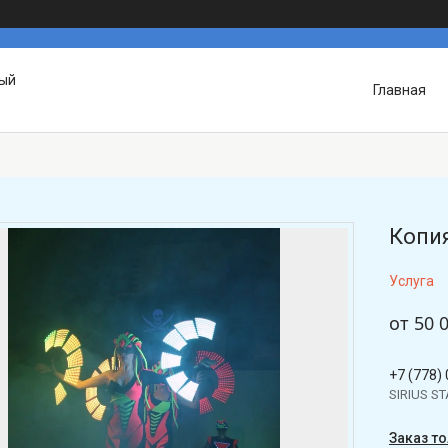
вый
Главная
Копия
Услуга
от
50 
+7 (778)
SIRIUS S
Заказ т