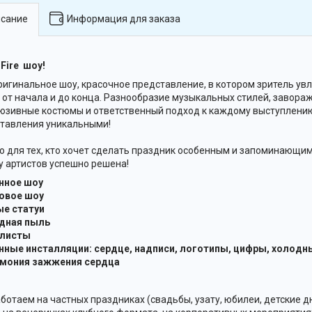
сание
Информация для заказа
Fire шоу!
ригинальное шоу, красочное представление, в котором зритель у
 от начала и до конца. Разнообразие музыкальных стилей, завор
юзивные костюмы и ответственный подход к каждому выступлению
тавления уникальными!
о для тех, кто хочет сделать праздник особенным и запоминающи
у артистов успешно решена!
енное шоу
товое шоу
ые статуи
здная пыль
улисты
нные инсталляции: сердце, надписи, логотипы, цифры, холо
емония зажжения сердца
ботаем на частных праздниках (свадьбы, узату, юбилеи, детские 