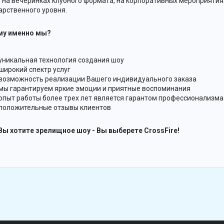
.), на вечеринках клубного формата, на корпоративных мероприятия
арственного уровня.
му именно мы?
уникальная технология создания шоу
широкий спектр услуг
возможность реализации Вашего индивидуального заказа
мы гарантируем яркие эмоции и приятные воспоминания
опыт работы более трех лет является гарантом профессионализм
положительные отзывы клиентов
Вы хотите зрелищное шоу - Вы выберете CrossFire!