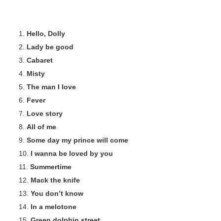
Hello, Dolly
Lady be good
Cabaret
Misty
The man I love
Fever
Love story
All of me
Some day my prince will come
I wanna be loved by you
Summertime
Mack the knife
You don’t know
In a melotone
Green dolphin street