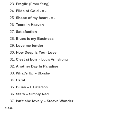
Fragile
(From Sting)
Filds of Gold - = -
Shape of my heart - = -
Tears in Heaven
Satisfaction
Blues is my Business
Love me tender
How Deep Is Your Love
C’est si bon -
Louis Armstrong
Another Day In Paradise
What’s Up –
Blondie
Carol
Blues –
L.Peterson
Stars – Simply Red
Isn’t she lovely – Steave Wonder
e.t.c.