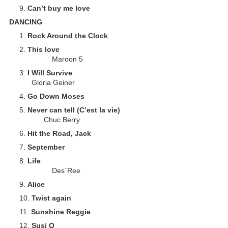
Can’t buy me love
DANCING
Rock Around the Clock
This love
Maroon 5
I Will Survive
Gloria Geiner
Go Down Moses
Never can tell (C’est la vie)
Chuc Berry
Hit the Road, Jack
September
Life
Des`Ree
Alice
Twist again
Sunshine Reggie
Susi Q