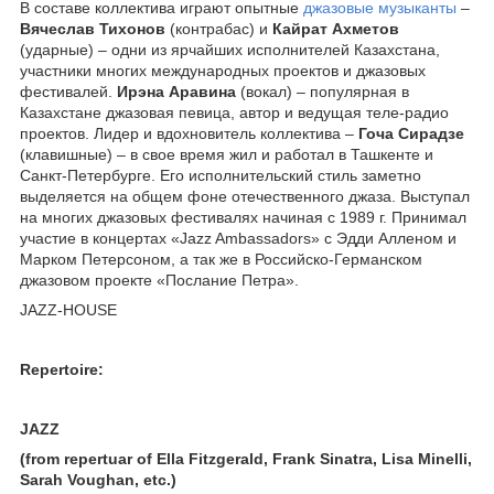
В составе коллектива играют опытные
джазовые музыканты
–
Вячеслав Тихонов
(контрабас) и
Кайрат Ахметов
(ударные) – одни из ярчайших исполнителей Казахстана,
участники многих международных проектов и джазовых
фестивалей.
Ирэна Аравина
(вокал) – популярная в
Казахстане джазовая певица, автор и ведущая теле-радио
проектов. Лидер и вдохновитель коллектива –
Гоча Сирадзе
(клавишные) – в свое время жил и работал в Ташкенте и
Санкт-Петербурге. Его исполнительский стиль заметно
выделяется на общем фоне отечественного джаза. Выступал
на многих джазовых фестивалях начиная с 1989 г. Принимал
участие в концертах «Jazz Ambassadors» с Эдди Алленом и
Марком Петерсоном, а так же в Российско-Германском
джазовом проекте «Послание Петра».
JAZZ-HOUSE
Repertoire:
JAZZ
(from repertuar of Ella Fitzgerald, Frank Sinatra, Lisa Minelli,
Sarah Voughan, etc.)