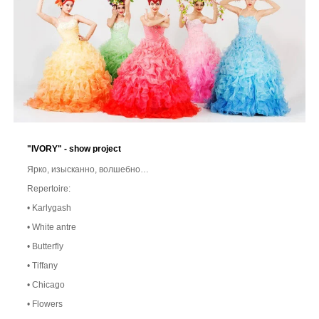
"IVORY" - show project
Ярко, изысканно, волшебно…
Repertoire:
• Karlygash
• White antre
• Butterfly
• Tiffany
• Chicago
• Flowers