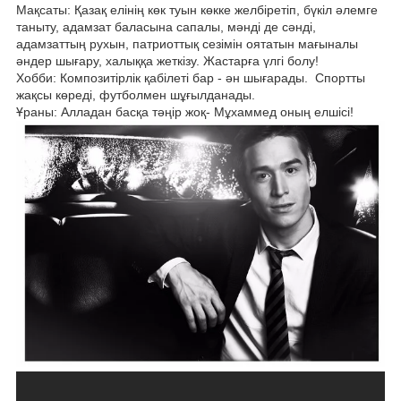
Мақсаты: Қазақ елінің көк туын көкке желбіретіп, бүкіл әлемге
таныту, адамзат баласына сапалы, мәнді де сәнді,
адамзаттың руxын, патриоттық сезімін оятатын мағыналы
әндер шығару, xалыққа жеткізу. Жастарға үлгі болу!
Хобби: Композитірлік қабілеті бар - ән шығарады. Спортты
жақсы көреді, футболмен шұғылданады.
Ұраны: Алладан басқа тәңір жоқ- Мұxаммед оның елшісі!