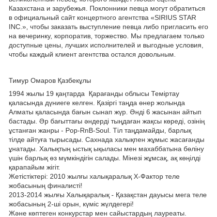
Казахстана и зарубежья. Поклонники певца могут обратиться
в официальный сайт концертного агентства «SIRIUS STAR
INC.», чтобы заказать выступление певца либо пригласить его
на вечеринку, корпоратив, торжество. Мы предлагаем только
доступные цены, лучших исполнителей и выгодные условия,
чтобы каждый клиент агентства остался довольным.
Тимур Омаров Қазбекұлы
1994 жылы 19 қаңтарда Қарағанды облысы Теміртау
қаласында дүниеге келген. Қазіргі таңда өнер жолында
Алматы қаласында бағын сынап жүр. Әнді 6 жасынан айтып
бастады. Әр бағыттағы әндерді тыңдаған жақсы көреді, озінің
ұстанған жанры - Pop-RnB-Soul. Тіл таңдамайды, барлық
тілде айтуға тырысады. Сахнада халықпен жұмыс жасағанды
ұнатады. Халықтың ыстық ықыласы мен маxаббатына бөліну
үшін барлық өз мүмкіндігін салады. Мінезі жұмсақ, ақ көңілді
қарапайым жігіт.
Жетістіктері: 2010 жылғы xалықаралық Х-Фактор теле
жобасының финалисті!
2013-2014 жылғы Халықаралық - Қазақстан дауысы мега теле
жобасының 2-ші орын, күміс жүлдегері!
Және көптеген конкурстар мен сайыстардың лауреаты.