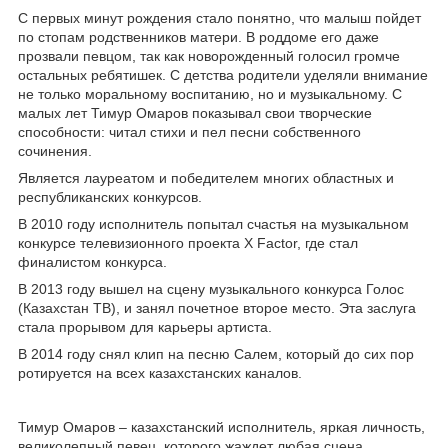
С первых минут рождения стало понятно, что малыш пойдет
по стопам родственников матери. В роддоме его даже
прозвали певцом, так как новорожденный голосил громче
остальных ребятишек. С детства родители уделяли внимание
не только моральному воспитанию, но и музыкальному. С
малых лет Тимур Омаров показывал свои творческие
способности: читал стихи и пел песни собственного
сочинения.
Является лауреатом и победителем многих областных и
республиканских конкурсов.
В 2010 году исполнитель попытал счастья на музыкальном
конкурсе телевизионного проекта Х Factor, где стал
финалистом конкурса.
В 2013 году вышел на сцену музыкального конкурса Голос
(Казахстан ТВ), и занял почетное второе место. Эта заслуга
стала прорывом для карьеры артиста.
В 2014 году снял клип на песню Салем, который до сих пор
ротируется на всех казахстанских каналов.
Тимур Омаров – казахстанский исполнитель, яркая личность,
великолепный певец, которого жаждет любая сцена