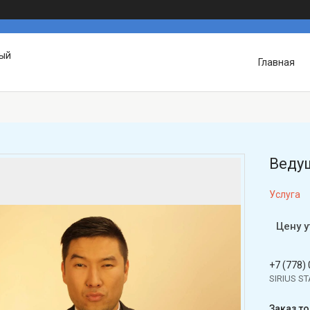
вый
Главная
Ведущ
Услуга
Цену 
+7 (778)
SIRIUS S
Заказ т