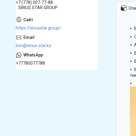
+7 (778) 007-77-88
SIRIUS STAR GROUP
Опи
https://siriusstar.group/
ben@sirius-star.kz
+77780077788
ти