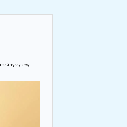
 той, тұсау кесу,