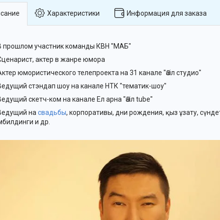
сание
Характеристики
Информация для заказа
В прошлом участник команды КВН "МАБ"
Сценарист, актер в жанре юмора
Актер юмористического телепроекта на 31 канале "Әзіл студио"
Ведущий стэндап шоу на канале НТК "тематик-шоу"
Ведущий скетч-ком на канале Ел арна "Әзіл tube"
Ведущий на
свадьбы
, корпоративы, дни рождения, қыз ұзату, сүндет
мбилдинги и др.