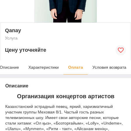
Qanay
Услуга
Цену уточняйте
Описание
Характеристики
Оплата
Условия возврата
Описание
Организация концертов артистов
Казахстанский эстрадный певец, яркий, харизматичный
участник группы Меховая 8/1. Частый гость разных
телевизионных шоу. Имеет свои авторские песни, которые
стали хитами: «Ол қыз», «Бозторғайым», «Lolly», «Undeme»,
«Ulanu», «Mynmen», «Ритм - такт», «Айсанам менің»,