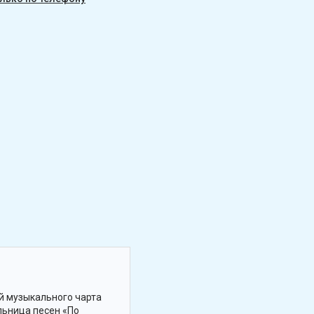
й музыкального чарта
ельница песен «По