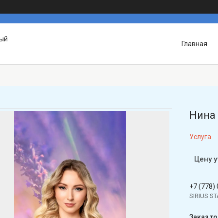
вый
Главная
Нина
Услуга
Цену 
+7 (778)
SIRIUS S
Заказ т