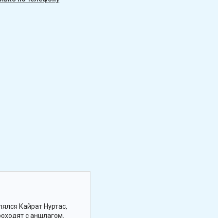
лялся Кайрат Нуртас,
роходят с аншлагом.