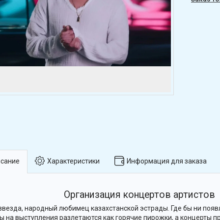
сание
Характеристики
Информация для заказа
Организация концертов артистов
звезда, народный любимец казахстанской эстрады. Где бы ни появ
ы на выступления разлетаются как горячие пирожки, а концерты п