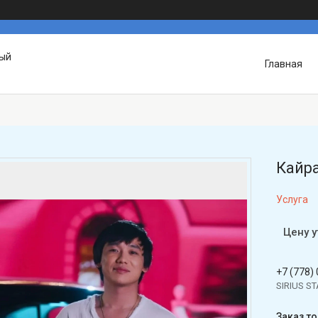
вый
Главная
Кайра
Услуга
Цену 
+7 (778)
SIRIUS S
Заказ т