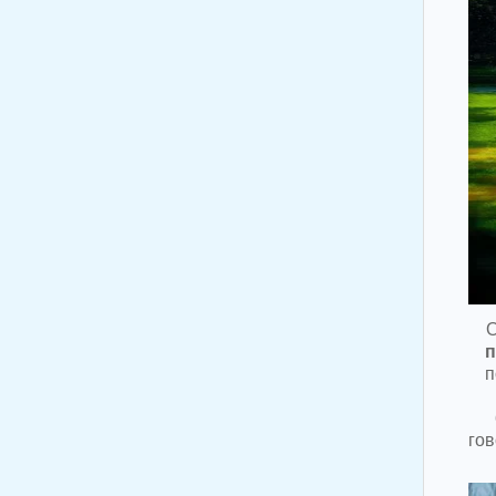
О
п
п
гов