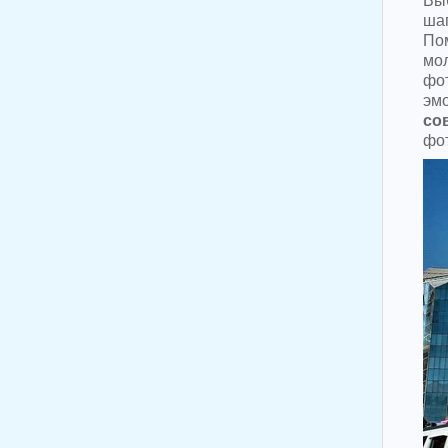
Вы
ша
По
мо
фот
эм
со
фот