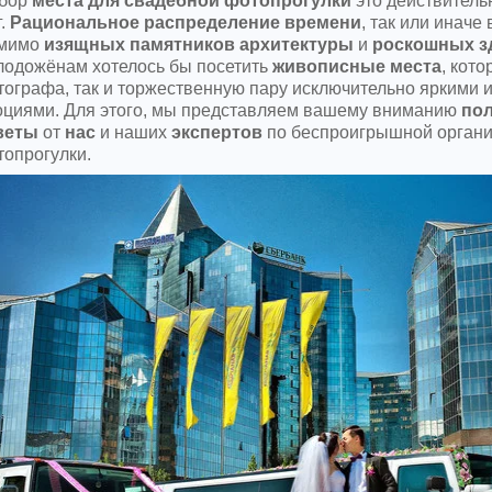
бор
места для свадебной фотопрогулки
это действитель
г.
Рациональное распределение времени
, так или иначе
мимо
изящных
памятников архитектуры
и
роскошных з
лодожёнам хотелось бы посетить
живописные места
, кот
ографа, так и торжественную пару исключительно яркими 
оциями. Для этого, мы представляем вашему вниманию
по
веты
от
нас
и наших
экспертов
по беспроигрышной органи
опрогулки.