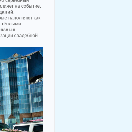
но серьёзный
 влияет на событие.
даний
,
орые наполняют как
и тёплыми
лезные
зации свадебной