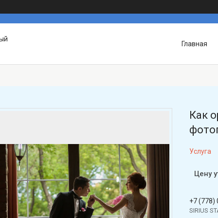
вый
Главная
Как 
фотоп
Услуга
Цену 
+7 (778)
SIRIUS S