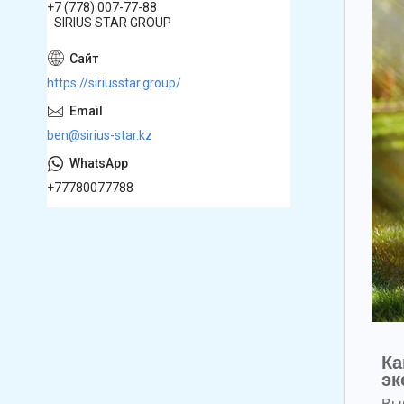
+7 (778) 007-77-88
SIRIUS STAR GROUP
https://siriusstar.group/
ben@sirius-star.kz
+77780077788
Ка
эк