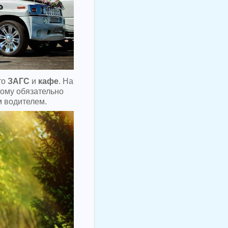
то
ЗАГС
и
кафе
. На
тому обязательно
 водителем.