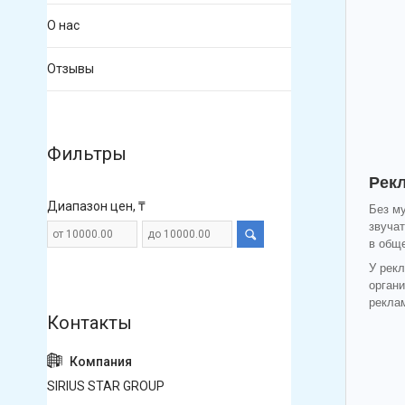
О нас
Отзывы
Фильтры
Рекл
Диапазон цен, ₸
Без му
звуча
в обще
У рек
органи
реклам
SIRIUS STAR GROUP