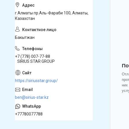
г.Алматы пр.Аль-Фараби 100, Алматы,
Казахстан
Бакытжан
+7 (778) 007-77-88
SIRIUS STAR GROUP
По
Отл
про
https://siriusstar.group/
них
усл
ben@sirius-star.kz
+77780077788