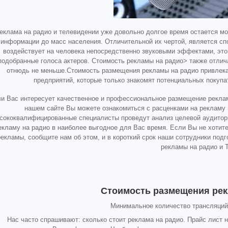
еклама на радио и телевидении уже довольно долгое время остается 
информации до масс населения. Отличительной их чертой, является с
воздействует на человека непосредственно звуковыми эффектами, это
подобранные голоса актеров. Стоимость рекламы на радио> также отлич
отнюдь не меньше.Стоимость размещения рекламы на радио привлекат
предприятий, которые только знакомят потенциальных покупа
и Вас интересует качественное и профессиональное размещение реклам
нашем сайте Вы можете ознакомиться с расценками на рекламу 
сококвалифицированные специалисты проведут анализ целевой аудитории
екламу на радио в наиболее выгодное для Вас время. Если Вы не хоти
рекламы, сообщите нам об этом, и в короткий срок наши сотрудники по
рекламы на радио и 
Стоимость размещения рек
Минимальное количество трансляций 
Нас часто спрашивают: сколько стоит реклама на радио. Прайс лист 