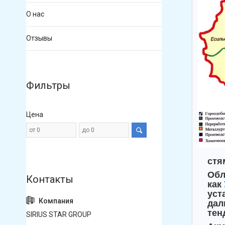
О нас
Отзывы
Фильтры
Цена
стя
Обл
как
уст
дал
тен
SIRIUS STAR GROUP