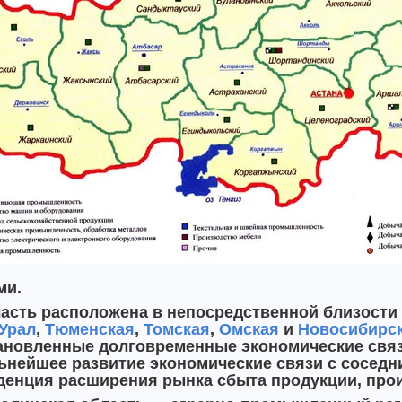
ми.
асть расположена в непосредственной близости
Урал
,
Тюменская
,
Томская
,
Омская
и
Новосибирс
ановленные долговременные экономические связ
ьнейшее развитие экономические связи с сосед
денция расширения рынка сбыта продукции, прои