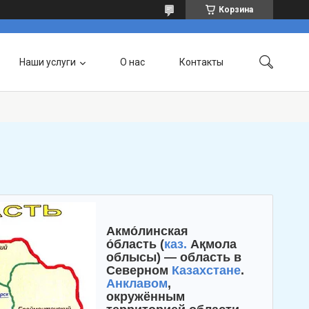
Корзина
Наши услуги
О нас
Контакты
Акмо́линская
о́бласть (
каз.
Ақмола
облысы
) — область в
Северном
Казахстане
.
Анклавом
,
окружённым