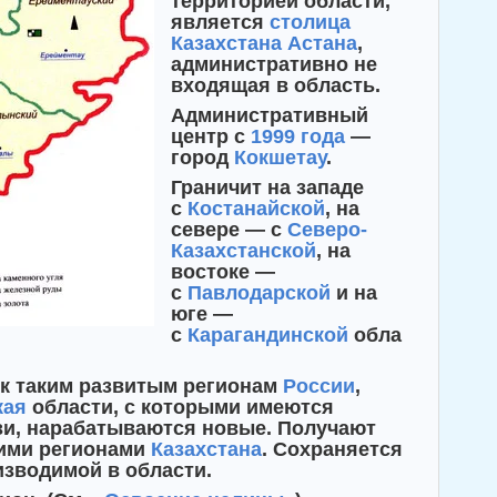
территорией области,
является
столица
Казахстана
Астана
,
административно не
входящая в область.
Административный
центр с
1999 года
—
город
Кокшетау
.
Граничит на западе
с
Костанайской
, на
севере — с
Северо-
Казахстанской
, на
востоке —
с
Павлодарской
и на
юге —
с
Карагандинской
обла
 к таким развитым регионам
России
,
кая
области, с которыми имеются
и, нарабатываются новые. Получают
ними регионами
Казахстана
. Сохраняется
зводимой в области.