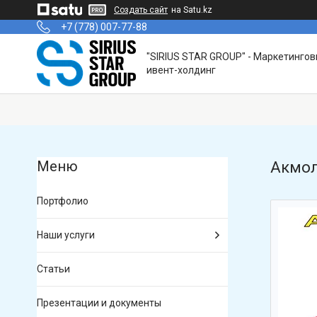
Создать сайт
на Satu.kz
+7 (778) 007-77-88
"SIRIUS STAR GROUP" - Маркетинго
ивент-холдинг
Акмол
Портфолио
Наши услуги
Статьи
Презентации и документы